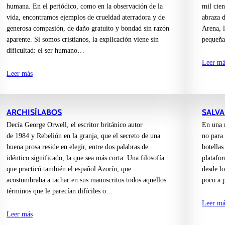
humana. En el periódico, como en la observación de la
mil cien
vida, encontramos ejemplos de crueldad aterradora y de
abraza d
generosa compasión, de daño gratuito y bondad sin razón
Arena, 
aparente. Si somos cristianos, la explicación viene sin
pequeñ
dificultad: el ser humano…
Leer má
Leer más
ARCHISÍLABOS
SALV
Decía George Orwell, el escritor británico autor
En una 
de 1984 y Rebelión en la granja, que el secreto de una
no para
buena prosa reside en elegir, entre dos palabras de
botellas
idéntico significado, la que sea más corta. Una filosofía
platafor
que practicó también el español Azorín, que
desde lo
acostumbraba a tachar en sus manuscritos todos aquellos
poco a 
términos que le parecían difíciles o…
Leer má
Leer más