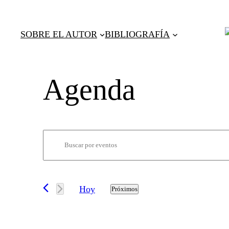
SOBRE EL AUTOR
BIBLIOGRAFÍA
Navegación
Introduce
la
de
palabra
clave.
Hoy
Próximos
búsqueda
Busca
Selecciona
Eventos
la
para