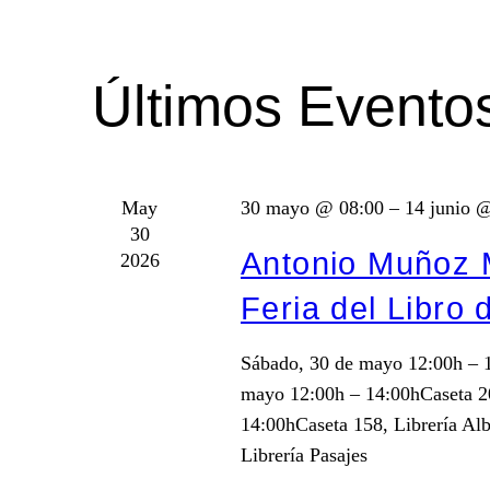
y
fecha.
la
palabra
vistas
Últimos Evento
clave.
de
Eventos
May
30 mayo @ 08:00
–
14 junio 
30
Antonio Muñoz M
2026
Feria del Libro 
Sábado, 30 de mayo 12:00h – 1
mayo 12:00h – 14:00hCaseta 20
14:00hCaseta 158, Librería Al
Librería Pasajes