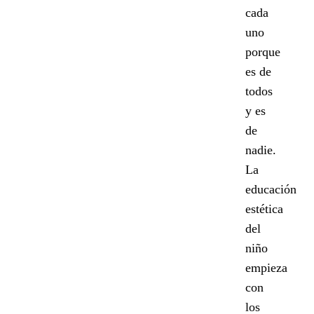
cada
uno
porque
es de
todos
y es
de
nadie.
La
educación
estética
del
niño
empieza
con
los