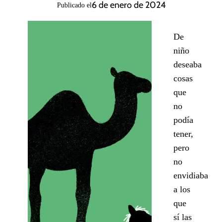
6 de enero de 2024
Publicado el
De
niño
deseaba
cosas
que
no
podía
tener,
pero
no
envidiaba
a los
que
sí las