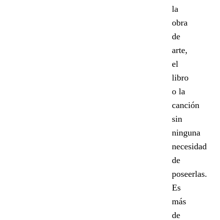
la
obra
de
arte,
el
libro
o la
canción
sin
ninguna
necesidad
de
poseerlas.
Es
más
de