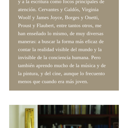
y a la escritura como focos principales de
atención. Cervantes y Galdós, Virginia
Woolf y James Joyce, Borges y Onetti,
Proust y Flaubert, entre tantos otros, me
han enseñado lo mismo, de muy diversas
maneras: a buscar la forma más eficaz de
contar la realidad visible del mundo y la
invisible de la conciencia humana. Pero
también aprendo mucho de la música y de
la pintura, y del cine, aunque lo frecuento
menos que cuando era más joven.