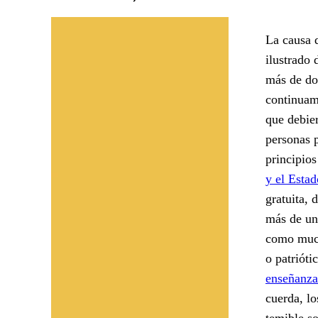
La causa d
ilustrado 
más de dos
continuam
que debie
personas p
principios
y el Estad
gratuita, 
más de un 
como much
o patrióti
enseñanza
cuerda, l
temible so