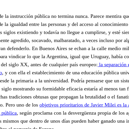
e la instrucción pública no termina nunca. Parece mentira qu
de la igualdad entre las personas y del acceso al conocimiento
 siglos existiendo y todavía no llegue a cumplirse, y esté si
ente agredido, socavado, malbaratado, a veces incluso por al
ran defenderlo. En Buenos Aires se echan a la calle medio mi
ara vindicar lo que la Argentina, igual que Uruguay, había c
 del siglo XX, antes de cualquier país europeo:
la separación e
o
, y con ella el establecimiento de una educación pública univ
desde la primaria a la universidad. Podría pensarse que un sis
siglo mostrando su formidable eficacia estaría al menos tan 
as tradiciones obtusas que propagan la brutalidad o el fanati
co. Pero uno de los
objetivos prioritarios de Javier Milei es la
 pública
, según proclama con la desvergüenza propia de los a
os mismos que dentro de unos días pueden haber ganado una i
bre el porvenir de Europa.