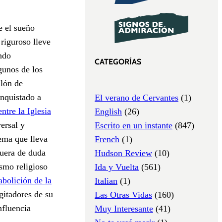
e el sueño
 riguroso lleve
endo
CATEGORÍAS
gunos de los
llón de
onquistado a
El verano de Cervantes
(1)
ntre la Iglesia
English
(26)
ersal y
Escrito en un instante
(847)
tema que lleva
French
(1)
fuera de duda
Hudson Review
(10)
smo religioso
Ida y Vuelta
(561)
 abolición de la
Italian
(1)
gitadores de su
Las Otras Vidas
(160)
nfluencia
Muy Interesante
(41)