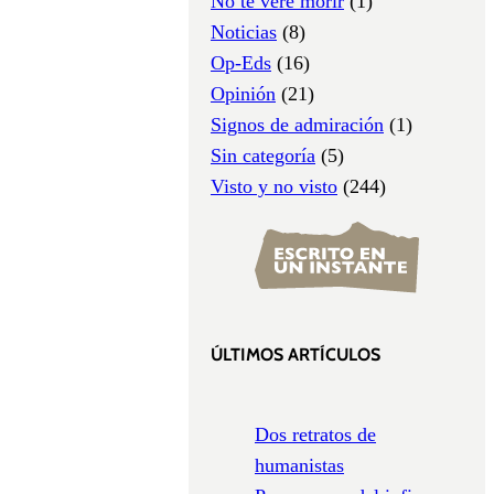
No te veré morir
(1)
Noticias
(8)
Op-Eds
(16)
Opinión
(21)
Signos de admiración
(1)
Sin categoría
(5)
Visto y no visto
(244)
ÚLTIMOS ARTÍCULOS
Dos retratos de
humanistas