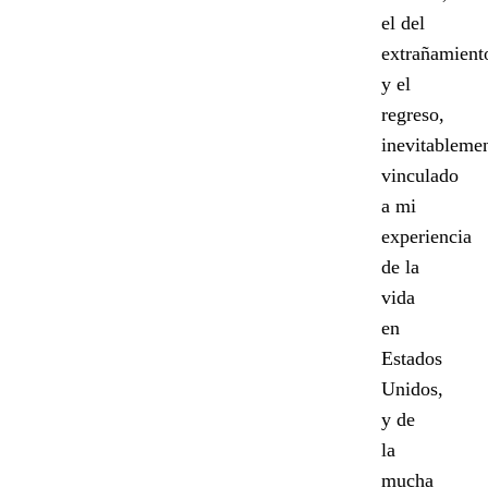
el del
extrañamient
y el
regreso,
inevitableme
vinculado
a mi
experiencia
de la
vida
en
Estados
Unidos,
y de
la
mucha