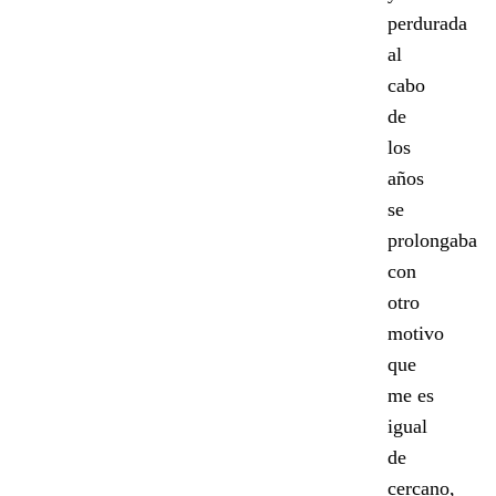
perdurada
al
cabo
de
los
años
se
prolongaba
con
otro
motivo
que
me es
igual
de
cercano,