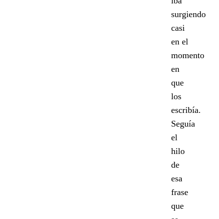
iba
surgiendo
casi
en el
momento
en
que
los
escribía.
Seguía
el
hilo
de
esa
frase
que