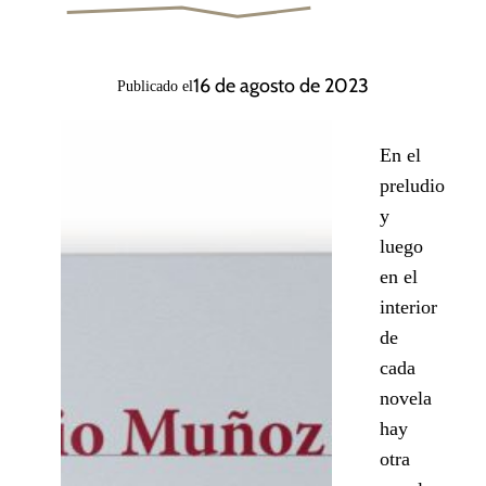
16 de agosto de 2023
Publicado el
En el
preludio
y
luego
en el
interior
de
cada
novela
hay
otra