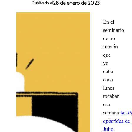
28 de enero de 2023
Publicado el
En el
seminario
de no
ficción
que
yo
daba
cada
lunes
tocaban
esa
semana
las
P
apátridas
de
Julio