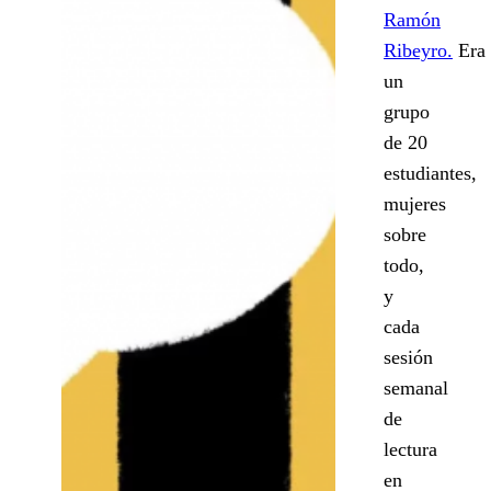
Ramón
Ribeyro.
Era
un
grupo
de 20
estudiantes,
mujeres
sobre
todo,
y
cada
sesión
semanal
de
lectura
en