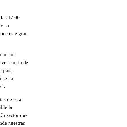
 las 17.00
te su
pone este gran
nor por
 ver con la de
o país,
 se ha
a”.
tas de esta
ible la
 Un sector que
ende nuestras