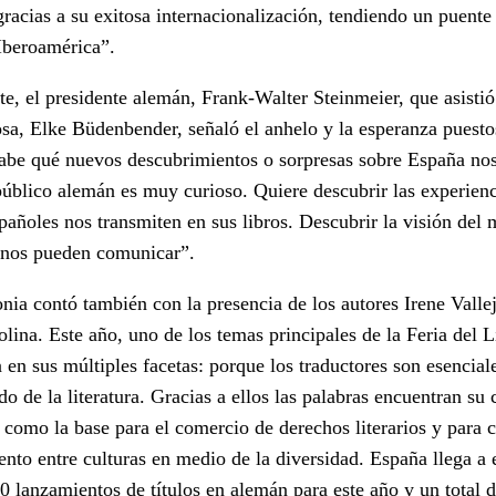
gracias a su exitosa internacionalización, tendiendo un puente 
Iberoamérica”.
rte, el presidente alemán, Frank-Walter Steinmeier, que asist
sa, Elke Büdenbender, señaló el anhelo y la esperanza puestos
abe qué nuevos descubrimientos o sorpresas sobre España nos 
público alemán es muy curioso. Quiere descubrir las experienc
pañoles nos transmiten en sus libros. Descubrir la visión del
í nos pueden comunicar”.
nia contó también con la presencia de los autores Irene Valle
na. Este año, uno de los temas principales de la Feria del Li
 en sus múltiples facetas: porque los traductores son esencial
o de la literatura. Gracias a ellos las palabras encuentran su
como la base para el comercio de derechos literarios y para c
nto entre culturas en medio de la diversidad. España llega a e
 lanzamientos de títulos en alemán para este año y un total 