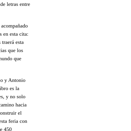
de letras entre
ió acompañado
 en esta cita:
traerá esta
ias que los
 mundo que
jo y Antonio
bro es la
es, y no solo
 camino hacia
onstruir el
sta feria con
de 450