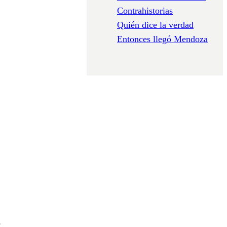
Contrahistorias
Quién dice la verdad
Entonces llegó Mendoza
o