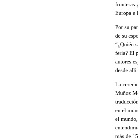
fronteras 
Europa e 
Por su pa
de su espo
“¿Quién s
feria? El 
autores es
desde all
La ceremo
Muñoz Moli
traducción
en el mund
el mundo, 
entendimie
más de 150