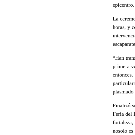
epicentro.
La ceremon
horas, y c
intervenc
escaparate
“Han tran
primera v
entonces.
particula
plasmado 
Finalizó s
Feria del 
fortaleza,
nosolo es 