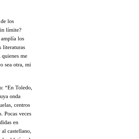
 de los
in límite?
 amplía los
 literaturas
 A quienes me
o sea otra, mi
a: “En Toledo,
 cuya onda
uelas, centros
o. Pocas veces
rdidas en
 al castellano,