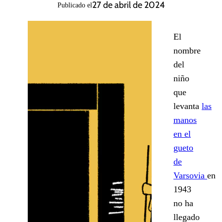
27 de abril de 2024
Publicado el
El
nombre
del
niño
que
levanta
las
manos
en el
gueto
de
Varsovia
en
1943
no ha
llegado