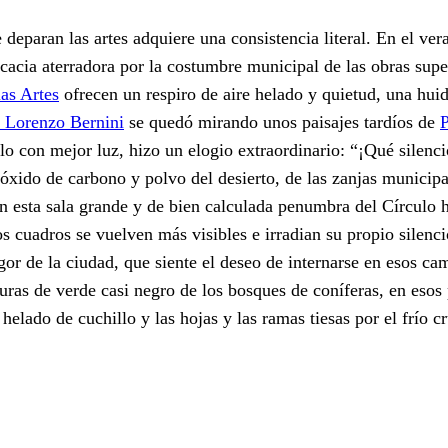
deparan las artes adquiere una consistencia literal. En el ver
acia aterradora por la costumbre municipal de las obras super
las Artes
ofrecen un respiro de aire helado y quietud, una hui
 Lorenzo Bernini
se quedó mirando unos paisajes tardíos de
o con mejor luz, hizo un elogio extraordinario: “¡Qué silenc
 dióxido de carbono y polvo del desierto, de las zanjas munici
 En esta sala grande y de bien calculada penumbra del Círculo 
s cuadros se vuelven más visibles e irradian su propio silenci
ragor de la ciudad, que siente el deseo de internarse en esos 
uras de verde casi negro de los bosques de coníferas, en esos 
 helado de cuchillo y las hojas y las ramas tiesas por el frío c