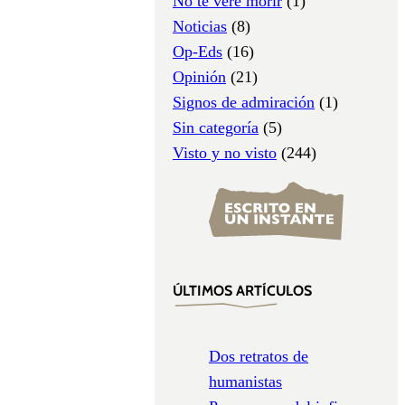
No te veré morir
(1)
Noticias
(8)
Op-Eds
(16)
Opinión
(21)
Signos de admiración
(1)
Sin categoría
(5)
Visto y no visto
(244)
ÚLTIMOS ARTÍCULOS
Dos retratos de
humanistas