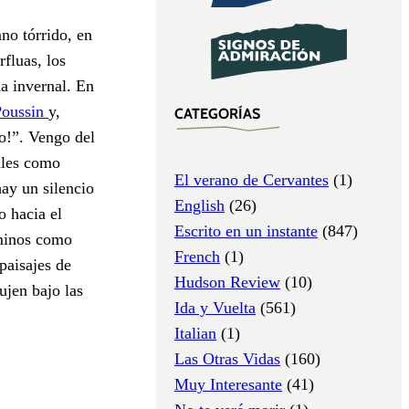
ano tórrido, en
fluas, los
da invernal. En
Poussin
y,
CATEGORÍAS
io!”. Vengo del
pales como
El verano de Cervantes
(1)
hay un silencio
English
(26)
o hacia el
Escrito en un instante
(847)
caminos como
French
(1)
paisajes de
Hudson Review
(10)
rujen bajo las
Ida y Vuelta
(561)
Italian
(1)
Las Otras Vidas
(160)
Muy Interesante
(41)