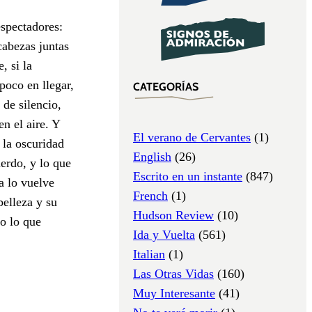
espectadores:
cabezas juntas
, si la
poco en llegar,
CATEGORÍAS
de silencio,
n el aire. Y
El verano de Cervantes
(1)
 la oscuridad
English
(26)
erdo, y lo que
Escrito en un instante
(847)
a lo vuelve
French
(1)
elleza y su
Hudson Review
(10)
ro lo que
Ida y Vuelta
(561)
Italian
(1)
Las Otras Vidas
(160)
Muy Interesante
(41)