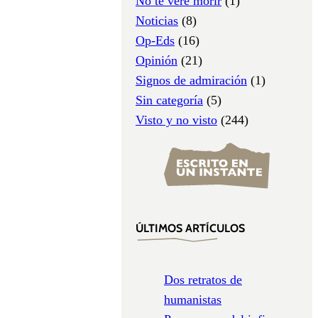
No te veré morir
(1)
Noticias
(8)
Op-Eds
(16)
Opinión
(21)
Signos de admiración
(1)
Sin categoría
(5)
Visto y no visto
(244)
ÚLTIMOS ARTÍCULOS
Dos retratos de
humanistas