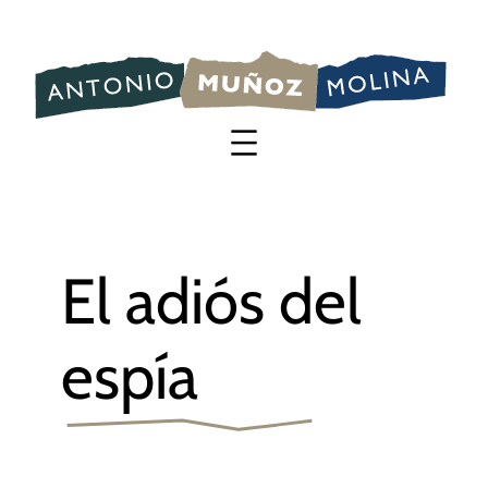
Saltar
al
contenido
El adiós del
espía