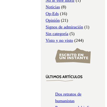
No te veré morir
(1)
Noticias
(8)
Op-Eds
(16)
Opinión
(21)
Signos de admiración
(1)
Sin categoría
(5)
Visto y no visto
(244)
ÚLTIMOS ARTÍCULOS
Dos retratos de
humanistas