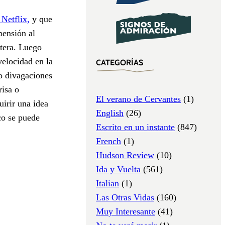
 Netflix,
y que
pensión al
étera. Luego
velocidad en la
CATEGORÍAS
to divagaciones
risa o
El verano de Cervantes
(1)
uirir una idea
English
(26)
oco se puede
Escrito en un instante
(847)
French
(1)
Hudson Review
(10)
Ida y Vuelta
(561)
Italian
(1)
Las Otras Vidas
(160)
Muy Interesante
(41)