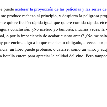
 se puede
acelerar la proyección de las películas y las series de
me produce rechazo al principio, y despierta la peligrosa pro
ente quiere ficción rápida igual que quiere comida rápida, etc
inguna conclusión. ¿No acelero yo también, muchas veces, la 
final, o por la impaciencia de acabar cuanto antes? ¿No me sal
y por encima algo a lo que me siento obligado, a veces por p
iencia, un libro puede probarse, o catarse, como un vino, y adq
la botella entera para apreciar la calidad del vino. Pero tamp