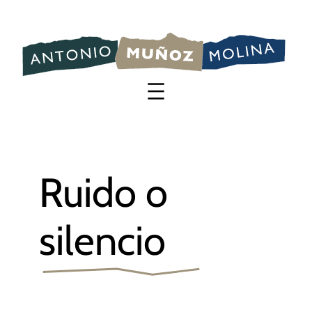
Saltar
al
contenido
Ruido o
silencio