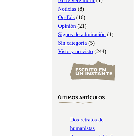
No te veré morir
(1)
Noticias
(8)
Op-Eds
(16)
Opinión
(21)
Signos de admiración
(1)
Sin categoría
(5)
Visto y no visto
(244)
ÚLTIMOS ARTÍCULOS
Dos retratos de
humanistas