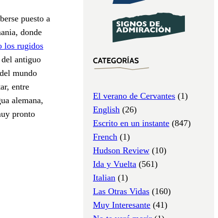
aberse puesto a
mania, donde
 los rugidos
 del antiguo
CATEGORÍAS
 del mundo
ar, entre
El verano de Cervantes
(1)
gua alemana,
English
(26)
muy pronto
Escrito en un instante
(847)
French
(1)
Hudson Review
(10)
Ida y Vuelta
(561)
Italian
(1)
Las Otras Vidas
(160)
Muy Interesante
(41)