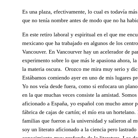
Es una plaza, efectivamente, lo cual es todavía má
que no tenía nombre antes de modo que no ha habid
En este retiro laboral y espiritual en el que me enc
mexicano que ha trabajado en algunos de los centro
Vancouver. En Vancourver hay un acelerador de par
experimento sobre lo que más le apasiona ahora, la f
la materia oscura. Orozco me mira muy serio y dice
Estábamos comiendo ayer en uno de mis lugares pre
Yo nos veía desde fuera, como si enfocara un plano 
en la que muchas veces consiste la amistad. Somo
aficionado a España, yo español con mucho amor po
fábrica de cajas de cartón; el mío era un hortelan
familias que fueron a la universidad y salieron al
soy un literato aficionado a la ciencia pero lastra
conocimiento muy profundo de la literatura. Los do