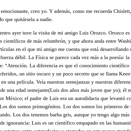
s emocionante, creo yo. Y además, como me recuerda Chislett,
o que quitársela a nadie.
uentro ayer tuve la visita de mi amigo Luis Orozco. Orozco es 
s científicos de más relumbrón, y que ahora anda entre Wash
tículas en el que mi amigo me cuenta que está desarrollando 
uerza débil. La Física se parece cada vez más a la poesía: la 
: “Atención. La diferencia es que el conocimiento científico 
feridos, un sitio oscuro y un poco secreto que se llama Keen
en una película. Veía nuestras semejanzas y nuestras diferenci
s de una edad semejante(Luis dos años más joven que yo); él
r México; el padre de Luis era un autodidacta que levantó co
o. Los dos somos primogénitos. Los dos somos los primeros de 
 mundo. Los dos tenemos barba gris, aunque yo tengo algo más
do de ignorancia: Luis es un científico empapado en las humani
s estamos entre estupefactos y aterrados en este nuevo mund