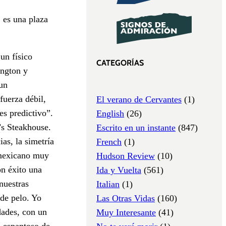
 es una plaza
un físico
CATEGORÍAS
ington y
un
fuerza débil,
El verano de Cervantes
(1)
es predictivo”.
English
(26)
’s Steakhouse.
Escrito en un instante
(847)
as, la simetría
French
(1)
 mexicano muy
Hudson Review
(10)
n éxito una
Ida y Vuelta
(561)
nuestras
Italian
(1)
 de pelo. Yo
Las Otras Vidas
(160)
dades, con un
Muy Interesante
(41)
o espantoso de