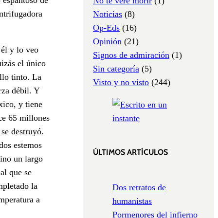
No te veré morir
(1)
ntrifugadora
Noticias
(8)
Op-Eds
(16)
Opinión
(21)
él y lo veo
Signos de admiración
(1)
izás el único
Sin categoría
(5)
lo tinto. La
Visto y no visto
(244)
rza débil. Y
ico, y tiene
ce 65 millones
 se destruyó.
 dos estemos
ÚLTIMOS ARTÍCULOS
ino un largo
 al que se
mpletado la
Dos retratos de
emperatura a
humanistas
Pormenores del infierno