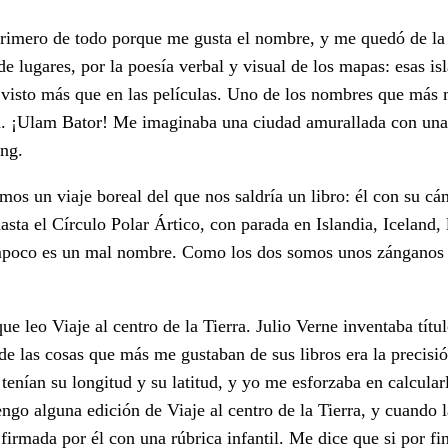
 primero de todo porque me gusta el nombre, y me quedó de la
e lugares, por la poesía verbal y visual de los mapas: esas isl
visto más que en las películas. Uno de los nombres que más
ia. ¡Ulam Bator! Me imaginaba una ciudad amurallada con una
ng.
s un viaje boreal del que nos saldría un libro: él con su cá
ta el Círculo Polar Ártico, con parada en Islandia, Iceland, l
ampoco es un mal nombre. Como los dos somos unos zánganos
ue leo Viaje al centro de la Tierra. Julio Verne inventaba títu
de las cosas que más me gustaban de sus libros era la precisi
 tenían su longitud y su latitud, y yo me esforzaba en calcular
o alguna edición de Viaje al centro de la Tierra, y cuando l
 firmada por él con una rúbrica infantil. Me dice que si por fi