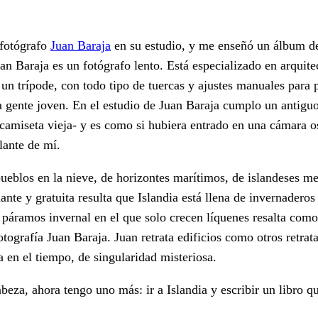
 fotógrafo
Juan Baraja
en su estudio, y me enseñó un álbum de
n Baraja es un fotógrafo lento. Está especializado en arquitec
un trípode, con todo tipo de tuercas y ajustes manuales para p
a gente joven. En el estudio de Juan Baraja cumplo un antigu
a camiseta vieja- y es como si hubiera entrado en una cámara o
lante de mí.
pueblos en la nieve, de horizontes marítimos, de islandeses m
te y gratuita resulta que Islandia está llena de invernaderos
n páramos invernal en el que solo crecen líquenes resalta como
tografía Juan Baraja. Juan retrata edificios como otros retrat
a en el tiempo, de singularidad misteriosa.
eza, ahora tengo uno más: ir a Islandia y escribir un libro qu