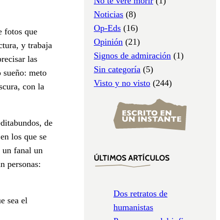
No te veré morir
(1)
Noticias
(8)
Op-Eds
(16)
 fotos que
Opinión
(21)
tura, y trabaja
Signos de admiración
(1)
recisar las
Sin categoría
(5)
o sueño: meto
Visto y no visto
(244)
scura, con la
editabundos, de
 en los que se
 un fanal un
ÚLTIMOS ARTÍCULOS
an personas:
Dos retratos de
e sea el
humanistas