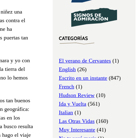
 niñez una
as contra el
 me ha
s puertas tan
CATEGORÍAS
mara y yo con
El verano de Cervantes
(1)
a tierra del
English
(26)
 no lo hemos
Escrito en un instante
(847)
French
(1)
Hudson Review
(10)
los tan buenos
Ida y Vuelta
(561)
ón geográfica:
Italian
(1)
las en los
Las Otras Vidas
(160)
a busco resulta
Muy Interesante
(41)
n hago el viaje