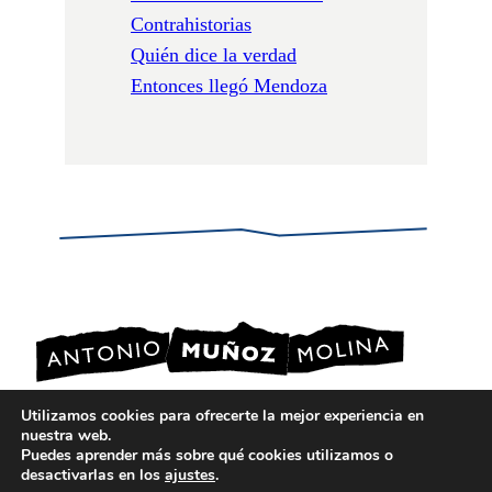
Contrahistorias
Quién dice la verdad
Entonces llegó Mendoza
Utilizamos cookies para ofrecerte la mejor experiencia en
nuestra web.
POLÍTICA DE PRIVACIDAD
Puedes aprender más sobre qué cookies utilizamos o
POLÍTICA DE COOKIES
desactivarlas en los
ajustes
.
AVISO LEGAL