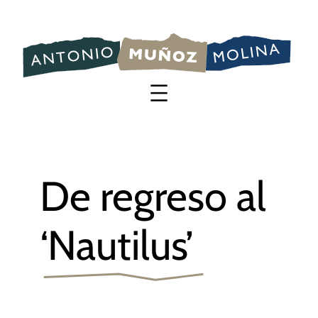
Saltar
al
contenido
De regreso al
‘Nautilus’