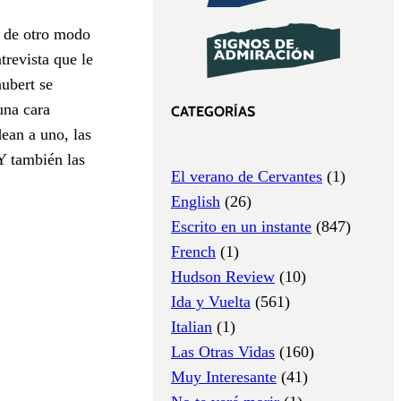
e de otro modo
trevista que le
aubert se
una cara
CATEGORÍAS
dean a uno, las
Y también las
El verano de Cervantes
(1)
English
(26)
Escrito en un instante
(847)
French
(1)
Hudson Review
(10)
Ida y Vuelta
(561)
Italian
(1)
Las Otras Vidas
(160)
Muy Interesante
(41)