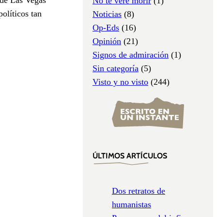
No te veré morir
(1)
olíticos tan
Noticias
(8)
Op-Eds
(16)
Opinión
(21)
Signos de admiración
(1)
Sin categoría
(5)
Visto y no visto
(244)
ÚLTIMOS ARTÍCULOS
Dos retratos de
humanistas