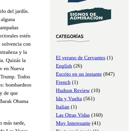
lo del jardín.
o alguna
 campañas
ectorales estén
CATEGORÍAS
a solvencia con
xtrañeza y la
El verano de Cervantes
(1)
a. Quizás la
English
(26)
 tv en Nueva
Escrito en un instante
(847)
ld Trump. Todos
French
(1)
tes: bombardeos
Hudson Review
(10)
 y de que
Ida y Vuelta
(561)
mo Barak Obama
Italian
(1)
Las Otras Vidas
(160)
mo más tarde,
Muy Interesante
(41)
 de Las Vegas