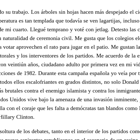
su trabajo. Los árboles sin hojas hacen más despejado el cie
peratura es tan templada que todavía se ven lagartijas, inclus
de mi cuarto. Llegué temprano y voté con jetlag. Detesto las
u naturalidad de ceremonia civil. Me gusta que los colegios el
a votar aprovechen el rato para jugar en el patio. Me gustan l
orales y los interventores de los partidos. Me acuerdo de la e
con veintiún años, ciudadano adulto por primera vez en mi vid
lecciones de 1982. Durante esta campaña española yo veía por
 todos ellos escalofriantes en grados distintos, no solo Dona
s brutales contra el enemigo islamista y contra los inmigran
ados Unidos vive bajo la amenaza de una invasión inminente,
ella con el coraje que les falta a demócratas tan blandos co
illary Clinton.
 soltura de los debates, tanto en el interior de los partidos co
os nueve aspirantes republicanos en el escenario de un casino