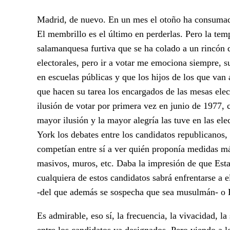
Madrid, de nuevo. En un mes el otoño ha consumado 
El membrillo es el último en perderlas. Pero la tem
salamanquesa furtiva que se ha colado a un rincón 
electorales, pero ir a votar me emociona siempre, s
en escuelas públicas y que los hijos de los que van 
que hacen su tarea los encargados de las mesas elect
ilusión de votar por primera vez en junio de 1977, 
mayor ilusión y la mayor alegría las tuve en las e
York los debates entre los candidatos republicanos,
competían entre sí a ver quién proponía medidas má
masivos, muros, etc. Daba la impresión de que Est
cualquiera de estos candidatos sabrá enfrentarse a 
-del que además se sospecha que sea musulmán- o H
Es admirable, eso sí, la frecuencia, la vivacidad, la
entre los candidatos ya designados. Pero viendo a l