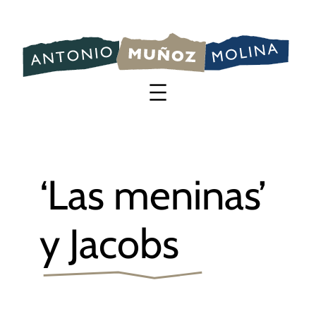
Saltar
al
contenido
‘Las meninas’
y Jacobs