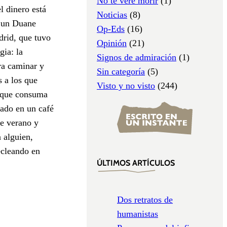
No te veré morir
(1)
l dinero está
Noticias
(8)
, un Duane
Op-Eds
(16)
drid, que tuvo
Opinión
(21)
gia: la
Signos de admiración
(1)
ra caminar y
Sin categoría
(5)
s a los que
Visto y no visto
(244)
a que consuma
tado en un café
e verano y
 alguien,
ecleando en
ÚLTIMOS ARTÍCULOS
Dos retratos de
humanistas