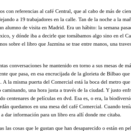
os con referencias al café Central, que al cabo de más de cie
ejando a 19 trabajadores en la calle. Tan de la noche a la ma
un alumno de visita en Madrid. Era un hábito: la semana pasa
ico, y dónde iba a decirle que tomábamos algo sino en el Ca
os sobre el libro que Jazmina se trae entre manos, una traves
ántas conversaciones he mantenido en torno a sus mesas de m
nte que pasa, en esa encrucijada de la glorieta de Bilbao que
. A la misma puerta del Comercial está la boca del metro que
 caminando, una hora justa a través de la ciudad. Y justo enf
do centenares de películas en dvd. Esa es, o era, la biodiversi
rdán quedamos en una mesa del café Comercial. Cuando tení
 a dar información para un libro era allí donde me citaba.
as las cosas que le gustan que han desaparecido o están en pe