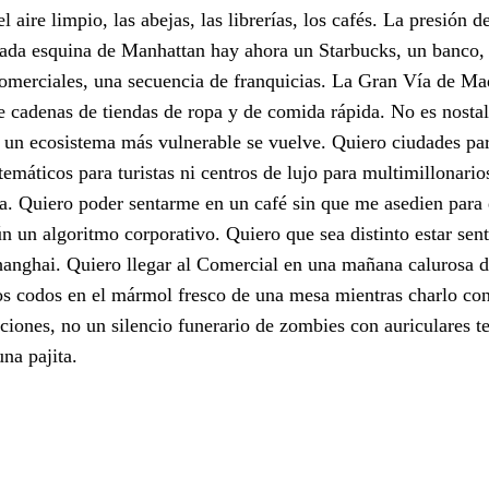
ire limpio, las abejas, las librerías, los cafés. La presión de
cada esquina de Manhattan hay ahora un Starbucks, un banco
omerciales, una secuencia de franquicias. La Gran Vía de Ma
 cadenas de tiendas de ropa y de comida rápida. No es nostal
un ecosistema más vulnerable se vuelve. Quiero ciudades pa
temáticos para turistas ni centros de lujo para multimillonario
cia. Quiero poder sentarme en un café sin que me asedien par
 un algoritmo corporativo. Quiero que sea distinto estar sen
anghai. Quiero llegar al Comercial en una mañana calurosa d
los codos en el mármol fresco de una mesa mientras charlo con
iones, no un silencio funerario de zombies con auriculares t
na pajita.