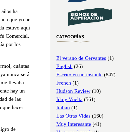
n años ha
ñana que yo he
da estuvo aquí
fé Comercial,
CATEGORÍAS
ía por los
El verano de Cervantes
(1)
ármol, cuántas
English
(26)
 ya nunca será
Escrito en un instante
(847)
 me llevaba
French
(1)
rente hay un
Hudson Review
(10)
dad de las
Ida y Vuelta
(561)
a que hacer
Italian
(1)
Las Otras Vidas
(160)
Muy Interesante
(41)
ligro de