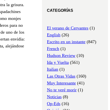
ra la grisura.
CATEGORÍAS
espadachines
 como monjes
deros para no
El verano de Cervantes
(1)
 de uno de los
English
(26)
ertan envidia:
Escrito en un instante
(847)
ta, alejándose
French
(1)
Hudson Review
(10)
Ida y Vuelta
(561)
Italian
(1)
Las Otras Vidas
(160)
Muy Interesante
(41)
No te veré morir
(1)
Noticias
(8)
Op-Eds
(16)