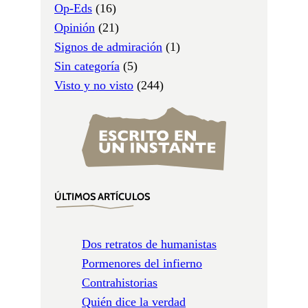
Op-Eds
(16)
Opinión
(21)
Signos de admiración
(1)
Sin categoría
(5)
Visto y no visto
(244)
ÚLTIMOS ARTÍCULOS
Dos retratos de humanistas
Pormenores del infierno
Contrahistorias
Quién dice la verdad