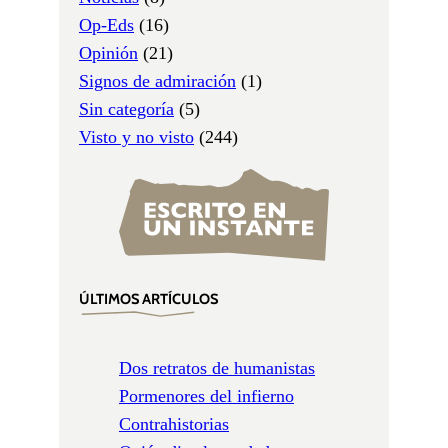
Op-Eds
(16)
Opinión
(21)
Signos de admiración
(1)
Sin categoría
(5)
Visto y no visto
(244)
ÚLTIMOS ARTÍCULOS
Dos retratos de humanistas
Pormenores del infierno
Contrahistorias