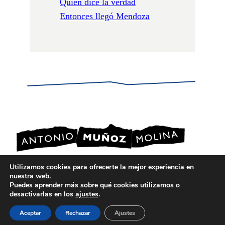
Quién dice la verdad
Entonces llegó Mendoza
Utilizamos cookies para ofrecerte la mejor experiencia en
nuestra web.
POLÍTICA DE PRIVACIDAD
Puedes aprender más sobre qué cookies utilizamos o
POLÍTICA DE COOKIES
desactivarlas en los
ajustes
.
AVISO LEGAL
Aceptar
Rechazar
Ajustes