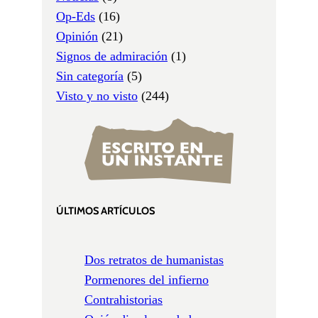
Op-Eds
(16)
Opinión
(21)
Signos de admiración
(1)
Sin categoría
(5)
Visto y no visto
(244)
ÚLTIMOS ARTÍCULOS
Dos retratos de humanistas
Pormenores del infierno
Contrahistorias