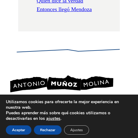
Quién dice la verdad
Entonces llegó Mendoza
Utilizamos cookies para ofrecerte la mejor experiencia en
nuestra web.
POLÍTICA DE PRIVACIDAD
Puedes aprender más sobre qué cookies utilizamos o
POLÍTICA DE COOKIES
desactivarlas en los
ajustes
.
AVISO LEGAL
Aceptar
Rechazar
Ajustes