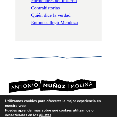
Pormenores del infierno
Contrahistorias
Quién dice la verdad
Entonces llegó Mendoza
Utilizamos cookies para ofrecerte la mejor experiencia en
nuestra web.
POLÍTICA DE PRIVACIDAD
Puedes aprender más sobre qué cookies utilizamos o
POLÍTICA DE COOKIES
desactivarlas en los
ajustes
.
AVISO LEGAL