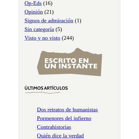
Op-Eds
(16)
Opinión
(21)
Signos de admiración
(1)
Sin categoría
(5)
Visto y no visto
(244)
ÚLTIMOS ARTÍCULOS
Dos retratos de humanistas
Pormenores del infierno
Contrahistorias
Quién dice la verdad