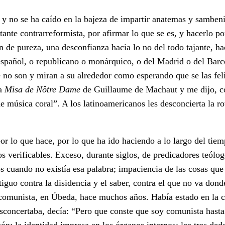
 y no se ha caído en la bajeza de impartir anatemas y sambeni
nte contrarreformista, por afirmar lo que se es, y hacerlo p
n de pureza, una desconfianza hacia lo no del todo tajante, ha
raespañol, o republicano o monárquico, o del Madrid o del Bar
 no son y miran a su alrededor como esperando que se las feli
la
Misa de Nôtre Dame
de Guillaume de Machaut y me dijo, 
e música coral”. A los latinoamericanos les desconcierta la r
or lo que hace, por lo que ha ido haciendo a lo largo del tiem
s verificables. Exceso, durante siglos, de predicadores teólogo
os cuando no existía esa palabra; impaciencia de las cosas que
iguo contra la disidencia y el saber, contra el que no va dond
e comunista, en Úbeda, hace muchos años. Había estado en la c
sconcertaba, decía: “Pero que conste que soy comunista hasta
n; la identidad impresa en los órganos internos: los tres ded