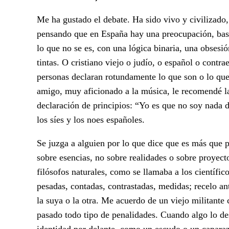
Me ha gustado el debate. Ha sido vivo y civilizado,
pensando que en España hay una preocupación, basta
lo que no se es, con una lógica binaria, una obsesió
tintas. O cristiano viejo o judío, o español o cont
personas declaran rotundamente lo que son o lo que
amigo, muy aficionado a la música, le recomendé 
declaración de principios: “Yo es que no soy nada d
los síes y los noes españoles.
Se juzga a alguien por lo que dice que es más que p
sobre esencias, no sobre realidades o sobre proyecto
filósofos naturales, como se llamaba a los científic
pesadas, contadas, contrastadas, medidas; recelo ant
la suya o la otra. Me acuerdo de un viejo militant
pasado todo tipo de penalidades. Cuando algo lo de
identidad por delante, como un escudo o un caparazó