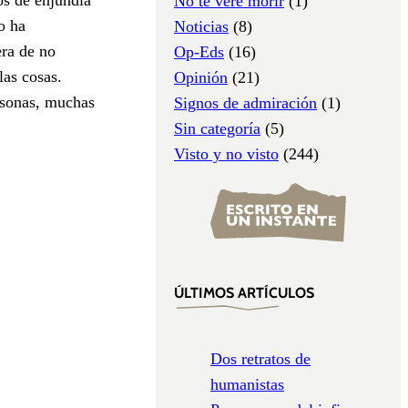
No te veré morir
(1)
o ha
Noticias
(8)
ra de no
Op-Eds
(16)
las cosas.
Opinión
(21)
rsonas, muchas
Signos de admiración
(1)
Sin categoría
(5)
Visto y no visto
(244)
ÚLTIMOS ARTÍCULOS
Dos retratos de
humanistas