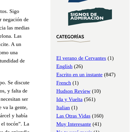
tos. Sigo
or negación de
cia las medias
celona. Las
CATEGORÍAS
cite. A un
como una
El verano de Cervantes
(1)
otundidad de
English
(26)
Escrito en un instante
(847)
po. Se discute
French
(1)
s, y falta de
Hudson Review
(10)
 necesitan ser
Ida y Vuelta
(561)
e va la gente,
Italian
(1)
árcel y había
Las Otras Vidas
(160)
 el tocón”. La
Muy Interesante
(41)
os de enjundia