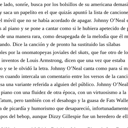
de lado, sonríe, busca por los bolsillos de su americana demas
y saca un papelito en el que quizás apuntó la lista de cancione
el móvil que no se había acordado de apagar. Johnny O’Neal
s al piano y se pone a cantar como si le hubiera apetecido de 
 de una manera rara, como desapegada de la melodía que él 
cando. Dice la canción y de pronto ha sustituido las sílabas
ibles por la onomatopeyas joviales del
skats
, que fue otro de l
 inventos de Louis Armstrong, dicen que una vez que estaba
o y se le olvidó la letra. Johnny O’Neal canta como para sí 
en cuando intercala un comentario entre los versos de la canci
sa una variante referida a alguien del público. Johnny O’Neal
l piano con una fluidez de otra época, con un virtuosismo a l
Tatum, pero también con el desahogo y la guasa de Fats Walle
a de picardía y humorismo que desapareció, infortunadament
mpos del bebop, aunque Dizzy Gillespie fue un heredero de ell