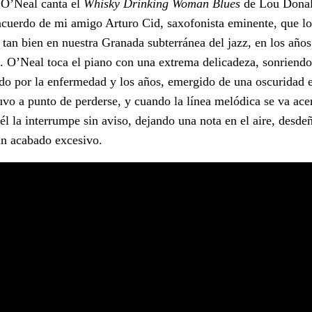
O’Neal canta el
Whisky Drinking Woman Blues
de Lou Donal
cuerdo de mi amigo Arturo Cid, saxofonista eminente, que lo
 tan bien en nuestra Granada subterránea del jazz, en los años
. O’Neal toca el piano con una extrema delicadeza, sonriendo
ado por la enfermedad y los años, emergido de una oscuridad e
uvo a punto de perderse, y cuando la línea melódica se va ac
l él la interrumpe sin aviso, dejando una nota en el aire, desde
un acabado excesivo.