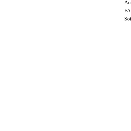
Aut
FA
So