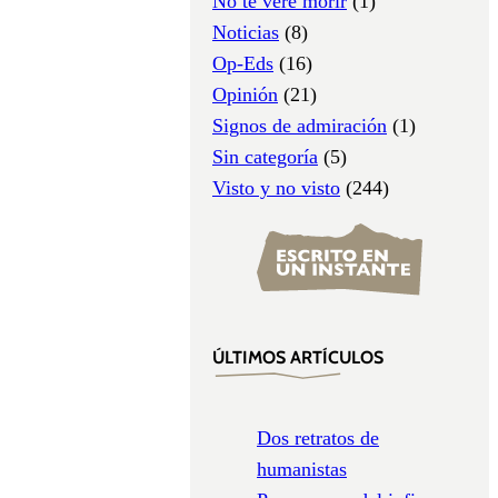
No te veré morir
(1)
Noticias
(8)
Op-Eds
(16)
Opinión
(21)
Signos de admiración
(1)
Sin categoría
(5)
Visto y no visto
(244)
ÚLTIMOS ARTÍCULOS
Dos retratos de
humanistas