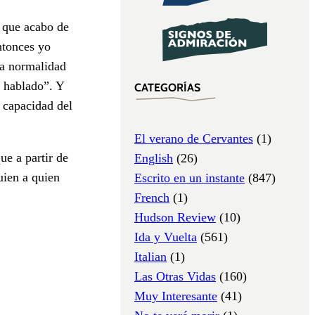
n que acabo de
ntonces yo
oda normalidad
o hablado”. Y
CATEGORÍAS
e capacidad del
El verano de Cervantes
(1)
ue a partir de
English
(26)
uien a quien
Escrito en un instante
(847)
French
(1)
Hudson Review
(10)
Ida y Vuelta
(561)
Italian
(1)
Las Otras Vidas
(160)
Muy Interesante
(41)