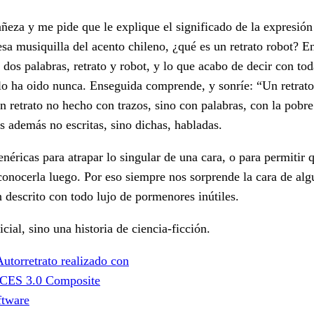
añeza y me pide que le explique el significado de la expresió
esa musiquilla del acento chileno, ¿qué es un retrato robot? E
s dos palabras, retrato y robot, y lo que acabo de decir con t
lo ha oido nunca. Enseguida comprende, y sonríe: “Un retrat
un retrato no hecho con trazos, sino con palabras, con la pobr
as además no escritas, sino dichas, habladas.
éricas para atrapar lo singular de una cara, o para permitir q
econocerla luego. Por eso siempre nos sorprende la cara de alg
descrito con todo lujo de pormenores inútiles.
cial, sino una historia de ciencia-ficción.