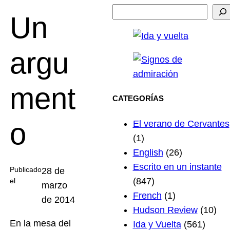
Un
argu
ment
CATEGORÍAS
o
El verano de Cervantes
(1)
English
(26)
Escrito en un instante
Publicado
28 de
(847)
el
marzo
French
(1)
de 2014
Hudson Review
(10)
En la mesa del
Ida y Vuelta
(561)