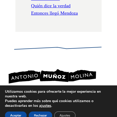
Quién dice la verdad
Entonces llegó Mendoza
Utilizamos cookies para ofrecerte la mejor experiencia en
nuestra web.
POLÍTICA DE PRIVACIDAD
Puedes aprender más sobre qué cookies utilizamos o
POLÍTICA DE COOKIES
desactivarlas en los
ajustes
.
AVISO LEGAL
Aceptar
Rechazar
Ajustes