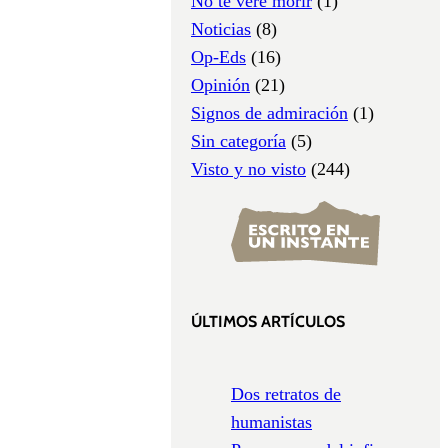
No te veré morir
(1)
Noticias
(8)
Op-Eds
(16)
Opinión
(21)
Signos de admiración
(1)
Sin categoría
(5)
Visto y no visto
(244)
ÚLTIMOS ARTÍCULOS
Dos retratos de
humanistas