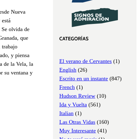
 desde Nueva
 está
. Se olvida de
 Granada, que
CATEGORÍAS
 trabajo
ado, y piensa
El verano de Cervantes
(1)
 de la Vela, la
English
(26)
or su ventana y
Escrito en un instante
(847)
French
(1)
Hudson Review
(10)
Ida y Vuelta
(561)
Italian
(1)
Las Otras Vidas
(160)
Muy Interesante
(41)