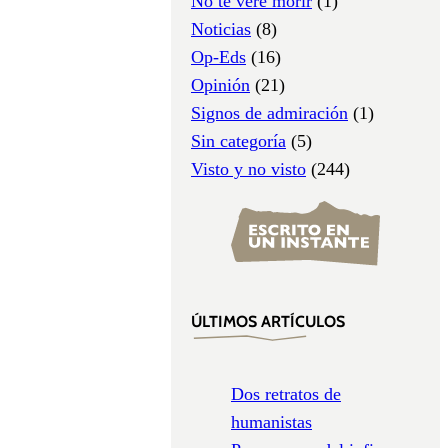
No te veré morir
(1)
Noticias
(8)
Op-Eds
(16)
Opinión
(21)
Signos de admiración
(1)
Sin categoría
(5)
Visto y no visto
(244)
ÚLTIMOS ARTÍCULOS
Dos retratos de
humanistas