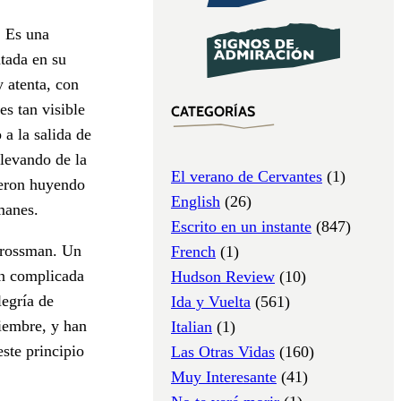
. Es una
ntada en su
 atenta, con
es tan visible
CATEGORÍAS
a la salida de
llevando de la
El verano de Cervantes
(1)
ieron huyendo
English
(26)
manes.
Escrito en un instante
(847)
Grossman. Un
French
(1)
an complicada
Hudson Review
(10)
legría de
Ida y Vuelta
(561)
ciembre, y han
Italian
(1)
ste principio
Las Otras Vidas
(160)
Muy Interesante
(41)