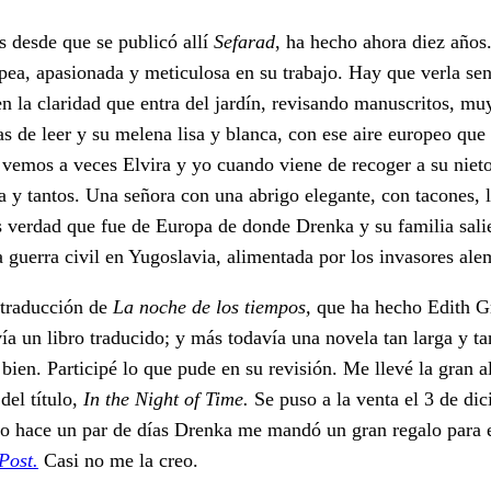
 desde que se publicó allí
Sefarad
, ha hecho ahora diez años
ropea, apasionada y meticulosa en su trabajo. Hay que verla se
 la claridad que entra del jardín, revisando manuscritos, muy
as de leer y su melena lisa y blanca, con ese aire europeo que 
 vemos a veces Elvira y yo cuando viene de recoger a su nieto 
a y tantos. Una señora con una abrigo elegante, con tacones, 
s verdad que fue de Europa de donde Drenka y su familia sal
a guerra civil en Yugoslavia, alimentada por los invasores ale
 traducción de
La noche de los tiempos,
que ha hecho Edith 
ía un libro traducido; y más todavía una novela tan larga y t
bien. Participé lo que pude en su revisión. Me llevé la gran a
del título,
In the Night of Time.
Se puso a la venta el 3 de di
ero hace un par de días Drenka me mandó un gran regalo para e
Post.
Casi no me la creo.