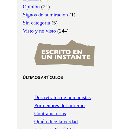
Opinión
(21)
Signos de admiración
(1)
Sin categoría
(5)
Visto y no visto
(244)
ÚLTIMOS ARTÍCULOS
Dos retratos de humanistas
Pormenores del infierno
Contrahistorias
Quién dice la verdad