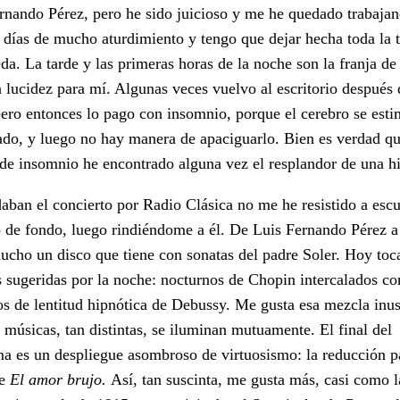
rnando Pérez, pero he sido juicioso y me he quedado trabaja
 días de mucho aturdimiento y tengo que dejar hecha toda la 
da. La tarde y las primeras horas de la noche son la franja de
lucidez para mí. Algunas veces vuelvo al escritorio después 
pero entonces lo pago con insomnio, porque el cerebro se esti
do, y luego no hay manera de apaciguarlo. Bien es verdad q
de insomnio he encontrado alguna vez el resplandor de una hi
ban el concierto por Radio Clásica no me he resistido a escu
 de fondo, luego rindiéndome a él. De Luis Fernando Pérez 
ucho un disco que tiene con sonatas del padre Soler. Hoy toc
 sugeridas por la noche: nocturnos de Chopin intercalados co
os de lentitud hipnótica de Debussy. Me gusta esa mezcla inus
 músicas, tan distintas, se iluminan mutuamente. El final del
a es un despliegue asombroso de virtuosismo: la reducción p
de
El amor brujo.
Así, tan suscinta, me gusta más, casi como l