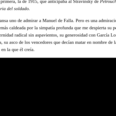
 primera, la de 1915, que anticipaba al Stravinsky de
Petrouc
ria del soldado.
ansa uno de admirar a Manuel de Falla. Pero es una admiraci
emás caldeada por la simpatía profunda que me despierta su p
rnidad radical sin aspavientos, su generosidad con García Lo
, su asco de los vencedores que decían matar en nombre de l
 en la que él creía.