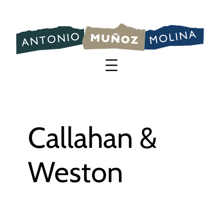
Saltar
al
contenido
Callahan &
Weston