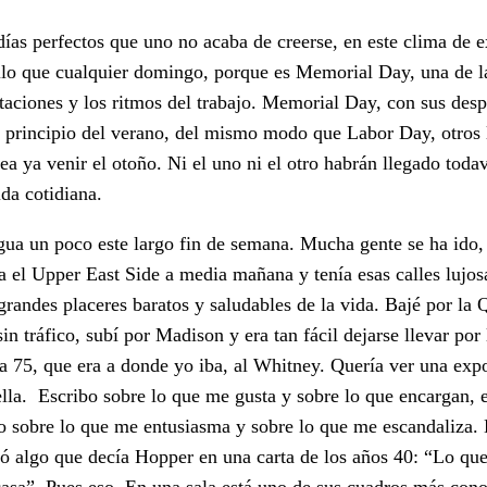
días perfectos que uno no acaba de creerse, en este clima de 
uilo que cualquier domingo, porque es Memorial Day, una de la
staciones y los ritmos del trabajo. Memorial Day, con sus des
l principio del verano, del mismo modo que Labor Day, otros 
ea ya venir el otoño. Ni el uno ni el otro habrán llegado todav
ida cotidiana.
igua un poco este largo fin de semana. Mucha gente se ha ido
ta el Upper East Side a media mañana y tenía esas calles lujos
randes placeres baratos y saludables de la vida. Bajé por la 
in tráfico, subí por Madison y era tan fácil dejarse llevar por
 la 75, que era a donde yo iba, al Whitney. Quería ver una exp
lla. Escribo sobre lo que me gusta y sobre lo que encargan, 
bo sobre lo que me entusiasma y sobre lo que me escandaliza. 
ó algo que decía Hopper en una carta de los años 40: “Lo que
 casa”. Pues eso. En una sala está uno de sus cuadros más cono