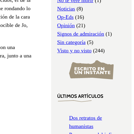
No te veré morir
(1)
ue rondando lo
Noticias
(8)
ión de la cara
Op-Eds
(16)
ocible de Jo,
Opinión
(21)
Signos de admiración
(1)
Sin categoría
(5)
con una
Visto y no visto
(244)
ra, junto a una
ÚLTIMOS ARTÍCULOS
Dos retratos de
humanistas