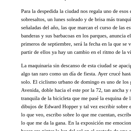
Para la despedida la ciudad nos regala uno de esos 
sobresaltos, un lunes soleado y de brisa más tranq
señaladas del año, las que marcan el curso de las e
banderas y sus barbacoas en los parques, anuncia e
primeros de septiembre, será la fecha en la que se v
partir de ellos ya hay un cambio en el ritmo de la v
La maquinaria sin descanso de esta ciudad se apac
algo tan raro como un día de fiesta. Ayer crucé has
solo. El ciclismo urbano de domingo es uno de los g
Avenida, doble hacia el este por la 72, tan ancha y s
tranquila de la bicicleta que me pasé la esquina de
dibujos de Edward Hopper y tal vez escribir sobre e
lo que veo, escribo sobre lo que me cuentan, escri
lo que me da la gana. En la exposición me emocion
hacer era pintar la luz del sol en el costado de una