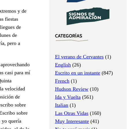
extremos y de
s fiestas
pliegues de
lunes de
CATEGORÍAS
ía, pero a
El verano de Cervantes
(1)
, aprovechando
English
(26)
as casi para mí
Escrito en un instante
(847)
Quinta
French
(1)
 la velocidad
Hudson Review
(10)
osición de
Ida y Vuelta
(561)
escribo sobre
Italian
(1)
Escribo sobre
Las Otras Vidas
(160)
 yo quería
Muy Interesante
(41)
cidos, el de la