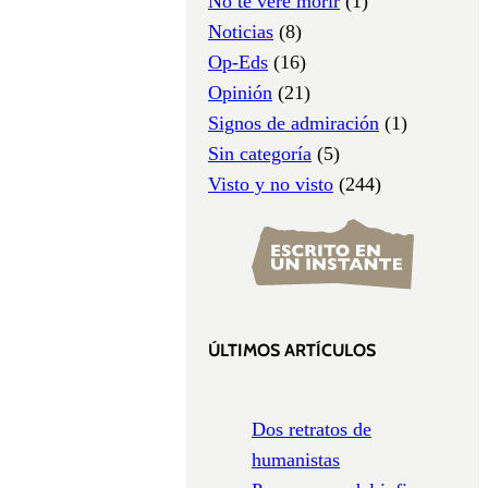
No te veré morir
(1)
Noticias
(8)
Op-Eds
(16)
Opinión
(21)
Signos de admiración
(1)
Sin categoría
(5)
Visto y no visto
(244)
ÚLTIMOS ARTÍCULOS
Dos retratos de
humanistas