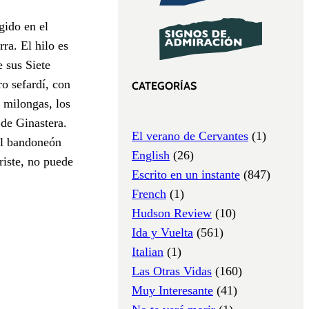
gido en el
ra. El hilo es
e sus Siete
o sefardí, con
CATEGORÍAS
s milongas, los
de Ginastera.
El verano de Cervantes
(1)
 del bandoneón
English
(26)
riste, no puede
Escrito en un instante
(847)
French
(1)
Hudson Review
(10)
Ida y Vuelta
(561)
Italian
(1)
Las Otras Vidas
(160)
Muy Interesante
(41)