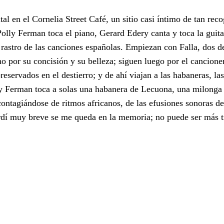
l en el Cornelia Street Café, un sitio casi íntimo de tan reco
olly Ferman toca el piano, Gerard Edery canta y toca la guitar
l rastro de las canciones españolas. Empiezan con Falla, dos d
 por su concisión y su belleza; siguen luego por el cancioner
reservados en el destierro; y de ahí viajan a las habaneras, la
y Ferman toca a solas una habanera de Lecuona, una milonga 
contagiándose de ritmos africanos, de las efusiones sonoras
fardí muy breve se me queda en la memoria; no puede ser más t