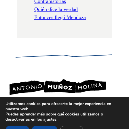
Contrahistorias
Quién dice la verdad
Entonces llegó Mendoza
Utilizamos cookies para ofrecerte la mejor experiencia en
nuestra web.
POLÍTICA DE PRIVACIDAD
Puedes aprender más sobre qué cookies utilizamos o
POLÍTICA DE COOKIES
desactivarlas en los
ajustes
.
AVISO LEGAL