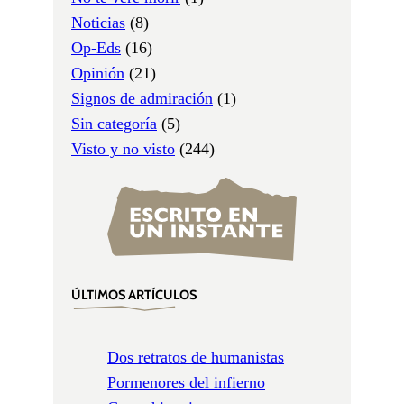
Noticias
(8)
Op-Eds
(16)
Opinión
(21)
Signos de admiración
(1)
Sin categoría
(5)
Visto y no visto
(244)
ÚLTIMOS ARTÍCULOS
Dos retratos de humanistas
Pormenores del infierno