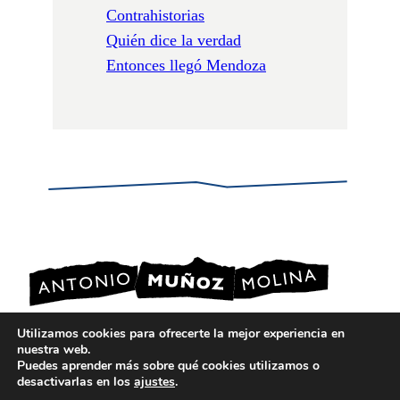
Contrahistorias
Quién dice la verdad
Entonces llegó Mendoza
Utilizamos cookies para ofrecerte la mejor experiencia en
nuestra web.
POLÍTICA DE PRIVACIDAD
Puedes aprender más sobre qué cookies utilizamos o
POLÍTICA DE COOKIES
desactivarlas en los
ajustes
.
AVISO LEGAL