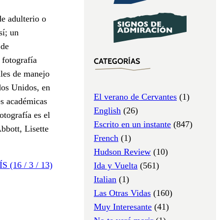
de adulterio o
sí; un
 de
 fotografía
CATEGORÍAS
iles de manejo
ados Unidos, en
El verano de Cervantes
(1)
es académicas
English
(26)
tografía es el
Escrito en un instante
(847)
bbott, Lisette
French
(1)
Hudson Review
(10)
S (16 / 3 / 13)
Ida y Vuelta
(561)
Italian
(1)
Las Otras Vidas
(160)
Muy Interesante
(41)