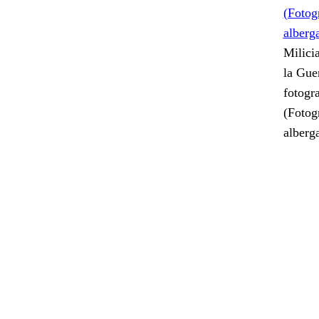
Milici
la Gue
fotogr
(Fotog
alber