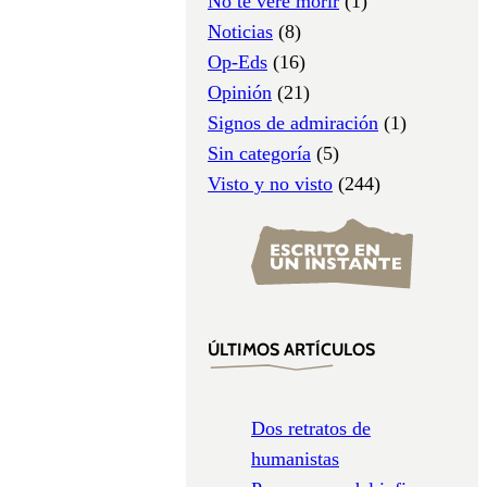
No te veré morir
(1)
Noticias
(8)
Op-Eds
(16)
Opinión
(21)
Signos de admiración
(1)
Sin categoría
(5)
Visto y no visto
(244)
ÚLTIMOS ARTÍCULOS
Dos retratos de
humanistas