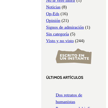
No te veré morir
(1)
Noticias
(8)
Op-Eds
(16)
Opinión
(21)
Signos de admiración
(1)
Sin categoría
(5)
Visto y no visto
(244)
ÚLTIMOS ARTÍCULOS
Dos retratos de
humanistas