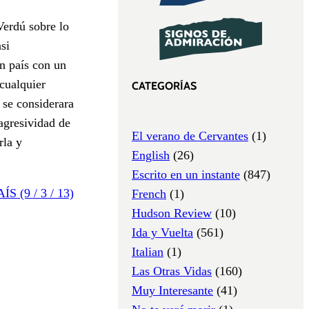
Verdú sobre lo
si
n país con un
cualquier
CATEGORÍAS
 se considerara
agresividad de
El verano de Cervantes
(1)
rla y
English
(26)
Escrito en un instante
(847)
ÍS (9 / 3 / 13)
French
(1)
Hudson Review
(10)
Ida y Vuelta
(561)
Italian
(1)
Las Otras Vidas
(160)
Muy Interesante
(41)