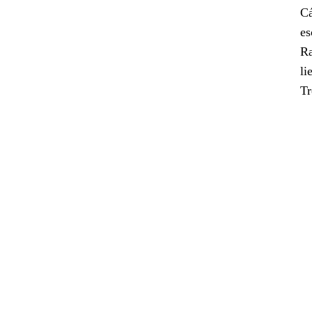
Cá
es
Ra
li
Tr