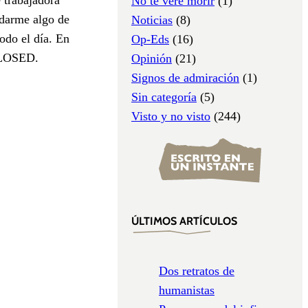
No te veré morir
(1)
 darme algo de
Noticias
(8)
odo el día. En
Op-Eds
(16)
 CLOSED.
Opinión
(21)
Signos de admiración
(1)
Sin categoría
(5)
Visto y no visto
(244)
ÚLTIMOS ARTÍCULOS
Dos retratos de
humanistas