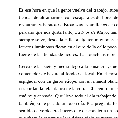
Es esa hora en que la gente vuelve del trabajo, sube
tiendas de ultramarinos con escaparates de flores d
restaurantes baratos de Broadway están llenos de co
peruano que nos gusta tanto,
La Flor de Mayo,
tam
siempre se ve, desde la calle, a alguien muy pobre d
letreros luminosos flotan en el aire de la calle poc
fuerte de las tiendas de licores. Las bicicletas rápi
Cerca de las siete y media llego a la panadería, que
contenedor de basura al fondo del local. En el most
espigada, con un garbo etíope, con un mandil blanco
desbordan la tela blanca de la cofia. El acento ind
está muy cansada. Que lleva todo el día trabajando
también, si he pasado un buen día. Esa pregunta for
sentido de verdadero interés que desconcierta un p
que ahora la espera un larguísimo viaje en metro ha