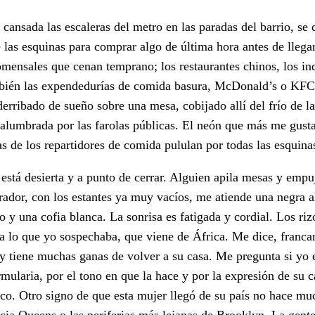
 cansada las escaleras del metro en las paradas del barrio, se 
e las esquinas para comprar algo de última hora antes de llega
mensales que cenan temprano; los restaurantes chinos, los ind
bién las expendedurías de comida basura, McDonald’s o KFC
erribado de sueño sobre una mesa, cobijado allí del frío de la
o alumbrada por las farolas públicas. El neón que más me gusta
das de los repartidores de comida pululan por todas las esquina
 está desierta y a punto de cerrar. Alguien apila mesas y empu
rador, con los estantes ya muy vacíos, me atiende una negra 
 y una cofia blanca. La sonrisa es fatigada y cordial. Los riz
ica lo que yo sospechaba, que viene de África. Me dice, franc
 y tiene muchas ganas de volver a su casa. Me pregunta si yo
mularia, por el tono en que la hace y por la expresión de su c
oco. Otro signo de que esta mujer llegó de su país no hace m
cia Queens o las periferias más lejanas de Brooklyn. La gente