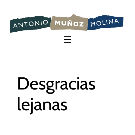
Saltar
al
contenido
Desgracias
lejanas