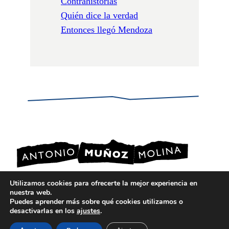
Contrahistorias
Quién dice la verdad
Entonces llegó Mendoza
Utilizamos cookies para ofrecerte la mejor experiencia en
nuestra web.
POLÍTICA DE PRIVACIDAD
Puedes aprender más sobre qué cookies utilizamos o
POLÍTICA DE COOKIES
desactivarlas en los
ajustes
.
AVISO LEGAL