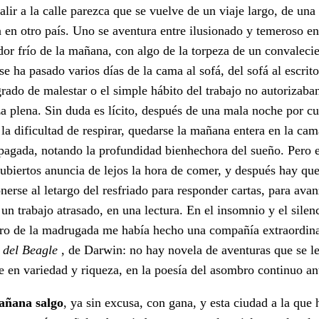
salir a la calle parezca que se vuelve de un viaje largo, de una
a en otro país. Uno se aventura entre ilusionado y temeroso en
dor frío de la mañana, con algo de la torpeza de un convalecie
se ha pasado varios días de la cama al sofá, del sofá al escrito
grado de malestar o el simple hábito del trabajo no autorizaba
a plena. Sin duda es lícito, después de una mala noche por cu
y la dificultad de respirar, quedarse la mañana entera en la ca
apagada, notando la profundidad bienhechora del sueño. Pero e
cubiertos anuncia de lejos la hora de comer, y después hay qu
nerse al letargo del resfriado para responder cartas, para avan
 un trabajo atrasado, en una lectura. En el insomnio y el silen
tro de la madrugada me había hecho una compañía extraordina
e del Beagle
, de Darwin: no hay novela de aventuras que se l
 en variedad y riqueza, en la poesía del asombro continuo an
añana salgo
, ya sin excusa, con gana, y esta ciudad a la que 