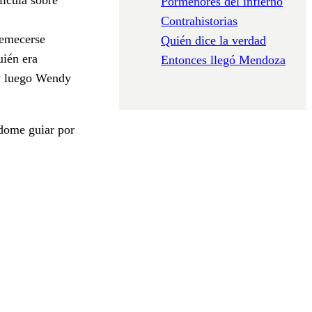
Pormenores del infierno
Contrahistorias
remecerse
Quién dice la verdad
uién era
Entonces llegó Mendoza
 y luego Wendy
ndome guiar por