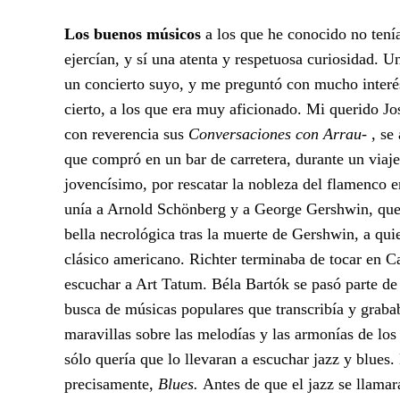
Los buenos músicos
a los que he conocido no tenía
ejercían, y sí una atenta y respetuosa curiosidad. 
un concierto suyo, y me preguntó con mucho interés 
cierto, a los que era muy aficionado. Mi querido J
con reverencia sus
Conversaciones con Arrau-
, se
que compró en un bar de carretera, durante un viaj
jovencísimo, por rescatar la nobleza del flamenco 
unía a Arnold Schönberg y a George Gershwin, que 
bella necrológica tras la muerte de Gershwin, a qui
clásico americano. Richter terminaba de tocar en C
escuchar a Art Tatum. Béla Bartók se pasó parte d
busca de músicas populares que transcribía y graba
maravillas sobre las melodías y las armonías de los
sólo quería que lo llevaran a escuchar jazz y blues.
precisamente,
Blues.
Antes de que el jazz se llama