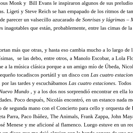
ous Monk y Bill Evans le inspiraron algunos de sus preludios
s. Ligeti y Steve Reich se han empapado de los ritmos de ta
ede parecer un valsecillo azucarado de
Sonrisas y lágrimas
–
s inagotables que están, probablemente, entre las cimas de la
rtan más que otras, y hasta eso cambia mucho a lo largo de l
simas, se las debo, entre otros, a Manolo Escobar, a Lola Fl
e a la música clásica porque a un amigo mío de Úbeda, Nicolá
equeño tocadiscos portátil y un disco con
Las cuatro estacio
a por las tardes y escuchábamos
Las cuatro estaciones.
Todos 
Nuevo Mundo
, y a los dos nos sorprendió encontrar en ella 
dades. Poco después, Nicolás encontró, en un estanco nada m
sco de segunda mano con el Concierto para cello y orquesta de
ta Parra, Paco Ibáñez, The Animals, Frank Zappa, John Maya
sé Menese y me aficioné al flamenco. Luego estuve en un rec
 un disco que me dejó alguien con la banda sonora de una pe