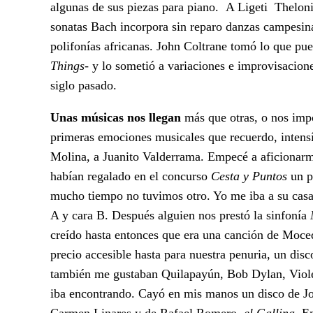
algunas de sus piezas para piano. A Ligeti Theloni
sonatas Bach incorpora sin reparo danzas campesina
polifonías africanas. John Coltrane tomó lo que pu
Things-
y lo sometió a variaciones e improvisacione
siglo pasado.
Unas músicas nos llegan
más que otras, o nos impo
primeras emociones musicales que recuerdo, intensí
Molina, a Juanito Valderrama. Empecé a aficionarm
habían regalado en el concurso
Cesta y Puntos
un p
mucho tiempo no tuvimos otro. Yo me iba a su cas
A y cara B. Después alguien nos prestó la sinfonía
creído hasta entonces que era una canción de Moce
precio accesible hasta para nuestra penuria, un di
también me gustaban Quilapayún, Bob Dylan, Viole
iba encontrando. Cayó en mis manos un disco de Jo
Carmen Linares y de Rafael Romero,
el Gallina.
En