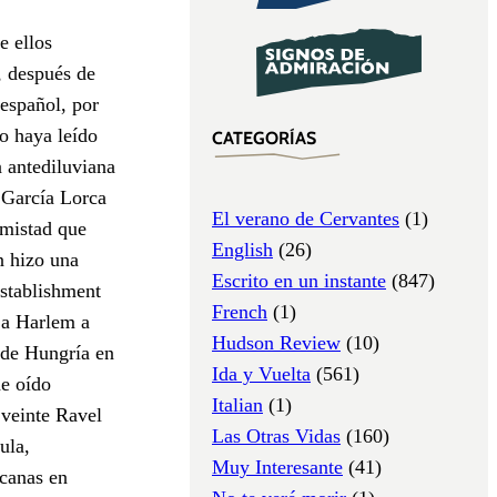
e ellos
, después de
 español, por
o haya leído
CATEGORÍAS
a antediluviana
 García Lorca
El verano de Cervantes
(1)
amistad que
English
(26)
n hizo una
Escrito en un instante
(847)
establishment
French
(1)
 a Harlem a
Hudson Review
(10)
 de Hungría en
Ida y Vuelta
(561)
he oído
Italian
(1)
 veinte Ravel
Las Otras Vidas
(160)
ula,
Muy Interesante
(41)
icanas en