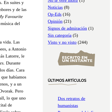
No te veré morir
(1)
. En suites y
Noticias
(8)
mbores y de las
Op-Eds
(16)
My Favourite
Opinión
(21)
 música del
Signos de admiración
(1)
Sin categoría
(5)
a vida. Las
Visto y no visto
(244)
ores, a Antonio
s Latorre, le
nes.
Durante
los días. Cara
lo que habíamos
ÚLTIMOS ARTÍCULOS
enos, y a un
 Dvorak. Pero
ll, lo que uno
Dos retratos de
ital de
humanistas
lícula sobre