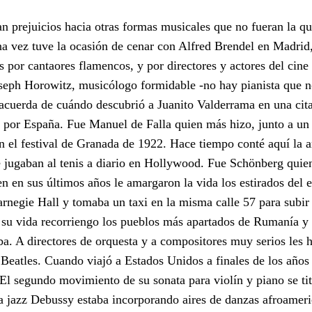
n prejuicios hacia otras formas musicales que no fueran la qu
Una vez tuve la ocasión de cenar con Alfred Brendel en Madrid
por cantaores flamencos, y por directores y actores del cine
oseph Horowitz, musicólogo formidable -no hay pianista que n
 acuerda de cuándo descubrió a Juanito Valderrama en una cit
e por España. Fue Manuel de Falla quien más hizo, junto a un
en el festival de Granada de 1922. Hace tiempo conté aquí la 
jugaban al tenis a diario en Hollywood. Fue Schönberg quie
en en sus últimos años le amargaron la vida los estirados del 
arnegie Hall y tomaba un taxi en la misma calle 57 para subir
e su vida recorriengo los pueblos más apartados de Rumanía y
ba. A directores de orquesta y a compositores muy serios les 
 Beatles. Cuando viajó a Estados Unidos a finales de los años
 El segundo movimiento de su sonata para violín y piano se tit
ra jazz Debussy estaba incorporando aires de danzas afroamer