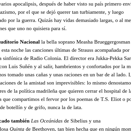
varios apocalipsis, después de haber visto su país primero env
nazismo, por el que se dejó querer tan turbiamente, y luego
ado por la guerra. Quizás hay vidas demasiado largas, o al m
nes que uno no quisiera para sí.
uditorio Nacional
la bella soprano Measha Brueggergosman
 esta noche las canciones últimas de Strauss acompañada por 
a sinfónica de Radio Colonia. El director era Jukka-Pekka Sar
con Luis Suñén y al salir, hambrientos y confortados por la m
os tomado unas cañas y unas raciones en un bar de al lado. 
aciones de la amistad son imprevisibles: lo mismo denostamo
res de la política madrileña que quieren cerrar el hospital de l
a que compartimos el fervor por los poemas de T.S. Eliot o po
e botellín y de grifo, nunca la de lata.
cado también
Las Oceánidas
de Sibelius y una
llosa
Quinta
de Beethoven, tan bien hecha que en ningún mo